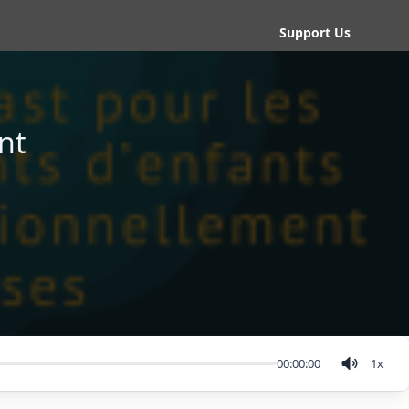
Support Us
nt
00:00:00
1
x