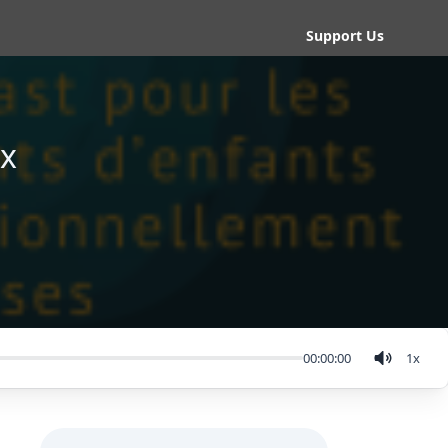
Support Us
ux
00:00:00
1
x