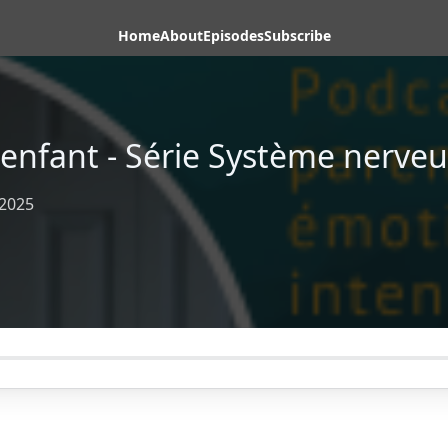
Home
About
Episodes
Subscribe
enfant - Série Système nerve
 2025