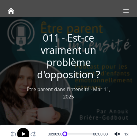
Ope
011 - Est-ce
vraiment un
problème
d'opposition ?
Être parent dans l'intensité
·
Mar 11,
2025
00:00:00
00:00:00
1
x