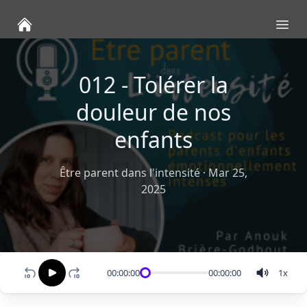
Ope
012 - Tolérer la
douleur de nos
enfants
Être parent dans l'intensité
·
Mar 25,
2025
00:00:00
00:00:00
1
x