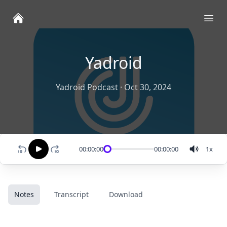
Ope
Yadroid
Yadroid Podcast
·
Oct 30, 2024
00:00:00
00:00:00
1
x
Notes
Transcript
Download