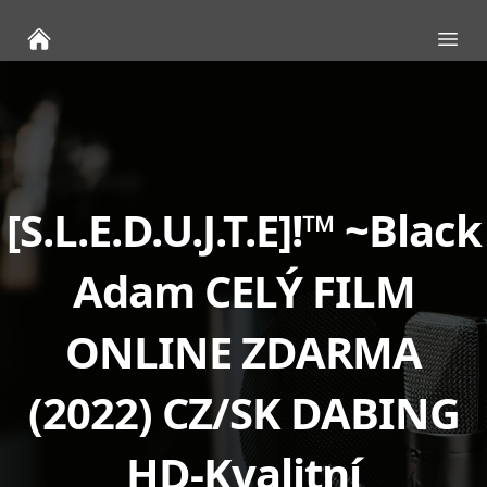
Ope
[S.L.E.D.U.J.T.E]!™ ~Black
Adam CELÝ FILM
ONLINE ZDARMA
(2022) CZ/SK DABING
HD-Kvalitní