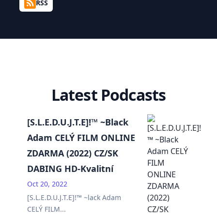
RSS
Latest Podcasts
[S.L.E.D.U.J.T.E]!™ ~Black
Adam CELÝ FILM ONLINE
ZDARMA (2022) CZ/SK
DABING HD-Kvalitní
Oct 20, 2022
[S.L.E.D.U.J.T.E]!™ ~lack Adam
CELÝ FILM
...