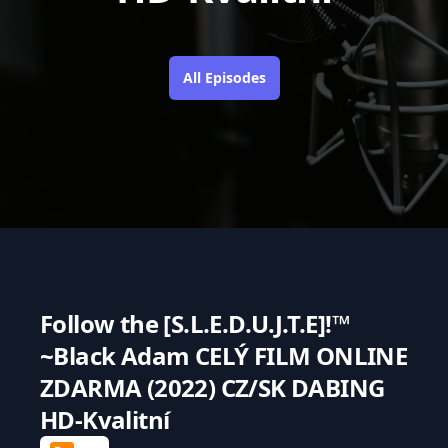
All Episodes
Follow the
[S.L.E.D.U.J.T.E]!™
~Black Adam CELÝ FILM ONLINE
ZDARMA (2022) CZ/SK DABING
HD-Kvalitní