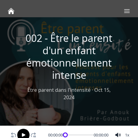
Ope
002 - Être le parent
d'un enfant
émotionnellement
intense
Être parent dans l'intensité
·
Oct 15,
2024
00:00:00
00:00:00
1
x